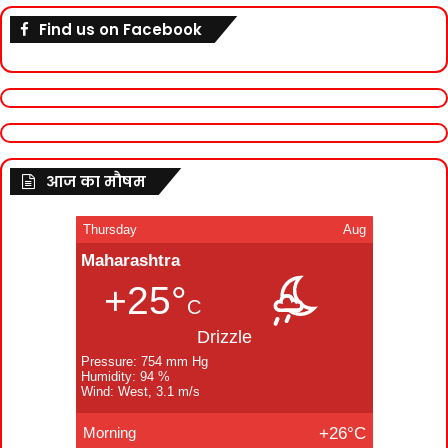
Find us on Facebook
आज का मौषम
Thursday
Aug
Maharashtra
+25°
C
Drizzle
Pressure: 754 mm Hg
Humidity: 94 %
Wind: West, 3.1 m/s
Morning
+26°C