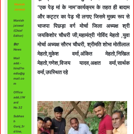
Manish
“एक पेड़ मां के नाम”कार्यक्रम के तहत ही बादाम
Jaiswal
और कट्टर का पेड़ भी लगाए जिसमे मुख्य रूप से
Manish
भाजपा पिछड़ा वर्ग मोर्चा जिला अध्यक्ष श्री
jaiswal
(Chief
जयकिशोर चौधरी जी,महामंत्री गोविंद मेहतो ,युवा
Editor)
मोर्चा अध्यक्ष सौरभ चौधरी, श्रीमति शोभा मोतीलाल
हिंद7
News
मेहतो,मुकेश वर्मा,अंकित मेहतो,निखिल
Mail
मेहतो,गणेश,विजय यादव,अक्षत वर्मा,सार्थक
add.-
hind7m
वर्मा,उपस्थित रहे
edia@g
mail.co
m
Office
add.//W
ard
No.32
Subhas
h
Ganj,3r
d line,