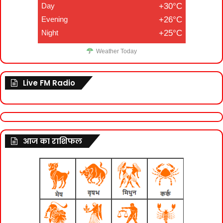
Day
+30°C
Evening
+26°C
Night
+25°C
Weather Today
Live FM Radio
आज का राशिफल