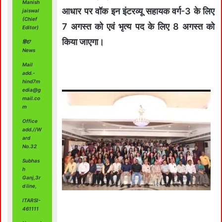
Manish
आधार पर वॉक इन इंटरव्‍यू सहायक वर्ग-3 के लिए
jaiswal
(Chief
7 अगस्‍त को एवं भृत्‍य पद के लिए 8 अगस्‍त को
Editor)
किया जाएगा।
हिंद7
News
Mail
add.-
hind7m
edia@g
mail.co
m
Office
add.//W
ard
No.32
Subhas
h
Ganj,3r
d line,
ITARSI-
461111