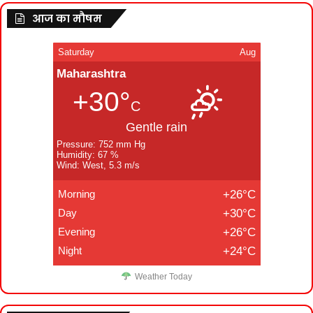
आज का मौषम
Saturday
Aug
Maharashtra
+30°
C
Gentle rain
Pressure: 752 mm Hg
Humidity: 67 %
Wind: West, 5.3 m/s
Morning
+26°C
Day
+30°C
Evening
+26°C
Night
+24°C
Weather Today