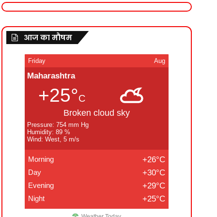
आज का मौषम
Friday
Aug
Maharashtra
+25°
C
Broken cloud sky
Pressure: 754 mm Hg
Humidity: 89 %
Wind: West, 5 m/s
Morning
+26°C
Day
+30°C
Evening
+29°C
Night
+25°C
Weather Today