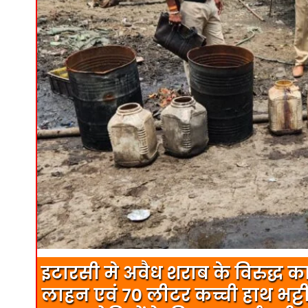
इटारसी मे अवैध शराब के विरुद्ध का
लाहन एवं 70 लीटर कच्ची हाथ भट्ट