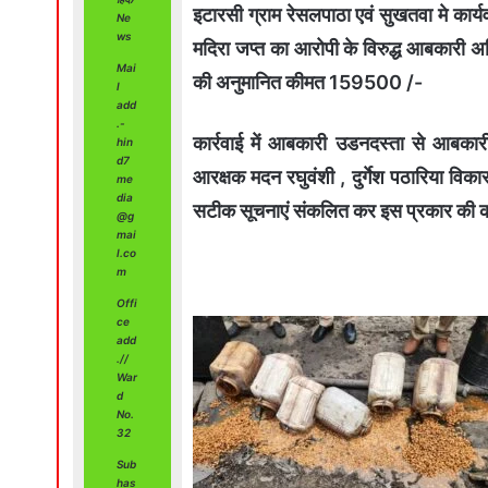
इटारसी ग्राम रेसलपाठा एवं सुखतवा मे का
Ne
ws
मदिरा जप्त का आरोपी के विरुद्ध आबकारी 
Mai
की अनुमानित कीमत 159500 /-
l
add
.-
कार्रवाई में आबकारी उडनदस्ता से आबकार
hin
d7
आरक्षक मदन रघुवंशी , दुर्गेश पठारिया विक
me
dia
सटीक सूचनाएं संकलित कर इस प्रकार की कार्य
@g
mai
l.co
m
Offi
ce
add
.//
War
d
No.
32
Sub
has