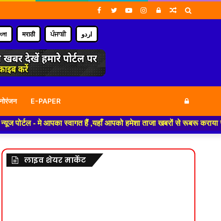
Facebook
Twitter
YouTube
Instagram
Log
Random
Search
In
Article
for
াংলা
मराठी
ਪੰਜਾਬੀ
اردو
Log
नोरंजन
E-PAPER
े आपका स्वागत हैं ,यहाँ आपको हमेशा ताजा खबरों से रूबरू कराया जाएगा , खबर ओर
In
लाइव शेयर मार्केट