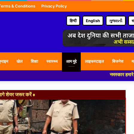
Terms & Conditions
Privacy Policy
हिन्दी
English
ગુજરાતી
ব
्राइम
खेल
शिक्षा
स्वास्थ्य
आम मुद्दे
लाइफस्टाइल
बिजनेस
म
नमस्कार हमारे न्यूज पोर्टल - म
े शेयर जरूर करें ♦