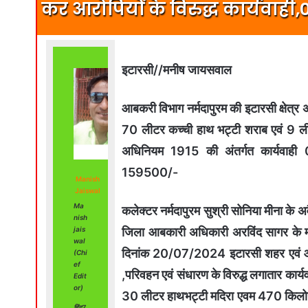
कर आरोपियों के विरुद्ध कार्यवाही
इटारसी//मनीष जायसवाल
आबकरी विभाग नर्मदापुरम की इटारसी क्षेत्र 
70 लीटर कच्ची हाथ भट्टी शराब एवं 9 लीट
अधिनियम 1915 की अंतर्गत कार्यवाही
159500/-
Manish
Jaiswal
Ma
कलेक्टर नर्मदापुरम सुश्री सोनिया मीना के अवै
nish
जिला आबकारी अधिकारी अरविंद सागर के मार्ग
jais
wal
दिनांक 20/07/2024 इटारसी शहर एवं औद्योग
(Chi
ef
,परिवहन एवं संधारण के विरुद्ध लगातार कार्य
Edit
or)
30 लीटर हाथभट्टी मदिरा एवम 470 किलोग्रा
हिंद7