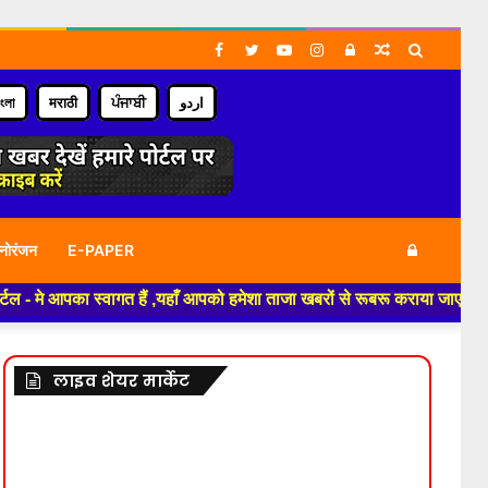
Facebook
Twitter
YouTube
Instagram
Log
Random
Search
In
Article
for
াংলা
मराठी
ਪੰਜਾਬੀ
اردو
Log
नोरंजन
E-PAPER
पका स्वागत हैं ,यहाँ आपको हमेशा ताजा खबरों से रूबरू कराया जाएगा , खबर ओर वि
In
लाइव शेयर मार्केट