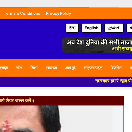
Terms & Conditions
Privacy Policy
हिन्दी
English
ગુજરાતી
ব
्राइम
खेल
शिक्षा
स्वास्थ्य
आम मुद्दे
लाइफस्टाइल
बिजनेस
म
नमस्कार हमारे न्यूज पोर्टल - मे आ
े शेयर जरूर करें ♦