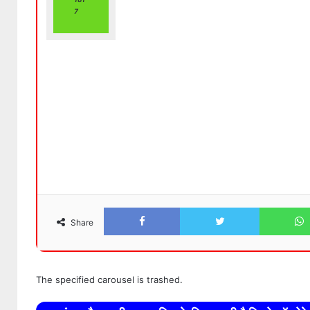
7
Facebook
Twitter
Share
The specified carousel is trashed.