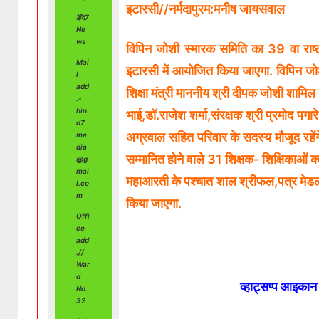
इटारसी//नर्मदापुरम:मनीष जायसवाल
हिंद7
Ne
ws
विपिन जोशी स्मारक समिति का 39 वा राष्ट
Mai
इटारसी में आयोजित किया जाएगा. विपिन जोशी
l
add
शिक्षा मंत्री माननीय श्री दीपक जोशी शामिल 
.-
hin
भाई,डॉ.राजेश शर्मा,संरक्षक श्री प्रमोद पगा
d7
अग्रवाल सहित परिवार के सदस्य मौजूद रहेंगे. 
me
dia
सम्मानित होने वाले 31 शिक्षक- शिक्षिकाओं का
@g
mai
महाआरती के पश्चात शाल श्रीफल,पत्र मेडल,इत
l.co
m
किया जाएगा.
Offi
ce
add
.//
War
d
व्हाट्सप्प आइका
No.
32