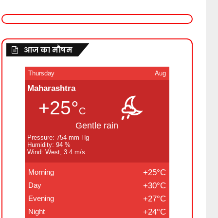
आज का मौषम
Thursday
Aug
Maharashtra
+25°
C
Gentle rain
Pressure: 754 mm Hg
Humidity: 94 %
Wind: West, 3.4 m/s
Morning
+25°C
Day
+30°C
Evening
+27°C
Night
+24°C