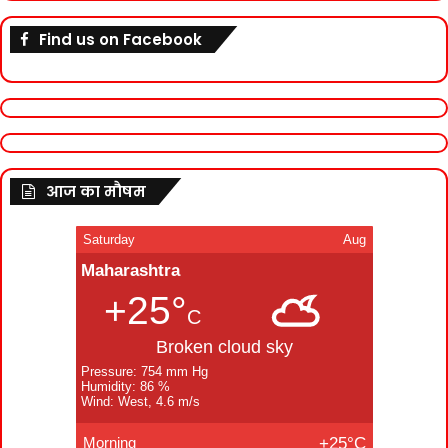
Find us on Facebook
आज का मौषम
Saturday
Aug
Maharashtra
+25°
C
Broken cloud sky
Pressure: 754 mm Hg
Humidity: 86 %
Wind: West, 4.6 m/s
Morning
+25°C