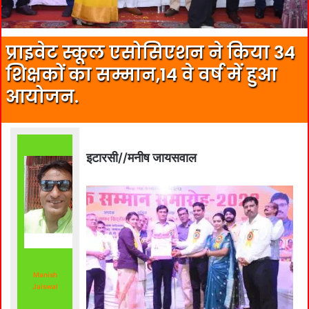
प्राइवेट स्कूल एसोसिएशन ने किया 34
शिक्षकों का सम्मान,14 वे वर्ष में हुआ
आयोजन.
इटारसी//मनीष जायसवाल
Manish
Jaiswal