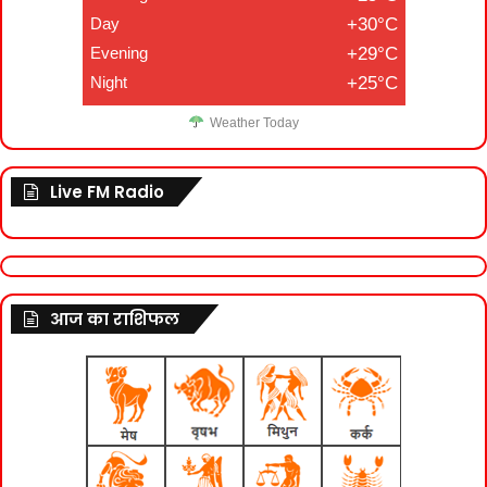
Day
+30°C
Evening
+29°C
Night
+25°C
Weather Today
Live FM Radio
आज का राशिफल