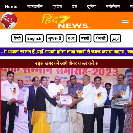
Home
ताज़ातरीन
प्रदेश
देश
दुनिया
मनोरंजन
स्
M
हिन्दी
English
ગુજરાતી
বাংলা
मराठी
ਪੰਜਾਬੀ
اردو
का स्वागत हैं ,यहाँ आपको हमेशा ताजा खबरों से रूबरू कराया जाएगा , खबर ओर विज
♦इस खबर को आगे शेयर जरूर करें ♦