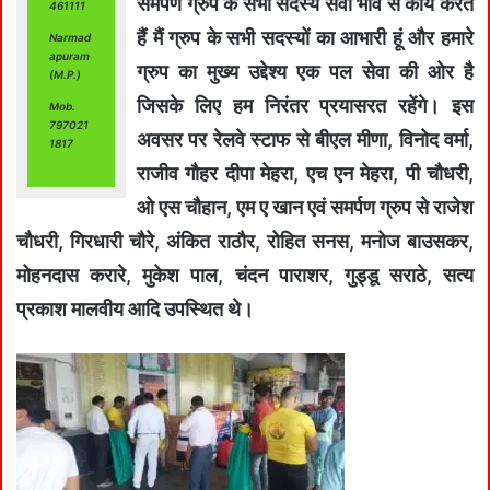
समर्पण ग्रुप के सभी सदस्य सेवा भाव से कार्य करते
461111
हैं मैं ग्रुप के सभी सदस्यों का आभारी हूं और हमारे
Narmad
apuram
ग्रुप का मुख्य उद्देश्य एक पल सेवा की ओर है
(M.P.)
जिसके लिए हम निरंतर प्रयासरत रहेंगे। इस
Mob.
797021
अवसर पर रेलवे स्टाफ से बीएल मीणा, विनोद वर्मा,
1817
राजीव गौहर दीपा मेहरा, एच एन मेहरा, पी चौधरी,
ओ एस चौहान, एम ए खान एवं समर्पण ग्रुप से राजेश
चौधरी, गिरधारी चौरे, अंकित राठौर, रोहित सनस, मनोज बाउसकर,
मोहनदास करारे, मुकेश पाल, चंदन पाराशर, गुड्डू सराठे, सत्य
प्रकाश मालवीय आदि उपस्थित थे।