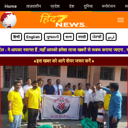
Home
ताज़ातरीन
प्रदेश
देश
दुनिया
मनोरंजन
स्
M
हिन्दी
English
ગુજરાતી
বাংলা
मराठी
ਪੰਜਾਬੀ
اردو
मे आपका स्वागत हैं ,यहाँ आपको हमेशा ताजा खबरों से रूबरू कराया जाएगा , खबर 
♦इस खबर को आगे शेयर जरूर करें ♦