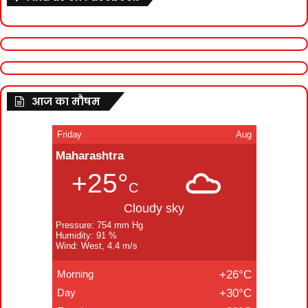
आज का मौषम
Friday
Aug
Maharashtra
+25°
C
Cloudy sky
Pressure: 754 mm Hg
Humidity: 91 %
Wind: West, 4.4 m/s
Morning
+26°C
Day
+30°C