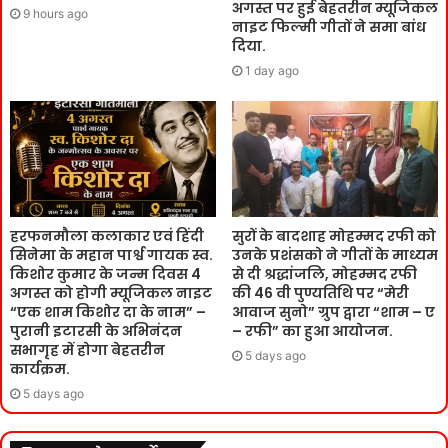
अगस्त पर हुई बेहतरीन म्यूजिकल
9 hours ago
नाइट फिल्मी गीतों ने समा बांध
दिया.
1 day ago
हरफनमौला कलाकार एवं हिंदी
सुरों के बादशाह मोहम्मद रफी को
सिनेमा के महान पार्श्व गायक स्व.
उनके प्रशंसको ने गीतों के माध्यम
किशोर कुमार के जन्म दिवस 4
से दी श्रद्धांजलि, मोहम्मद रफी
अगस्त को होगी म्यूजिकल नाइट
की 46 वी पुण्यतिथि पर “मेरी
“एक शाम किशोर दा के नाम” –
आवाज सुनो” ग्रुप द्वारा “शाम – ए
पुरानी इटारसी के अभिनंदन
– रफी” का हुआ आयोजन.
सभागृह में होगा बेहतरीन
5 days ago
कार्यक्रम.
5 days ago