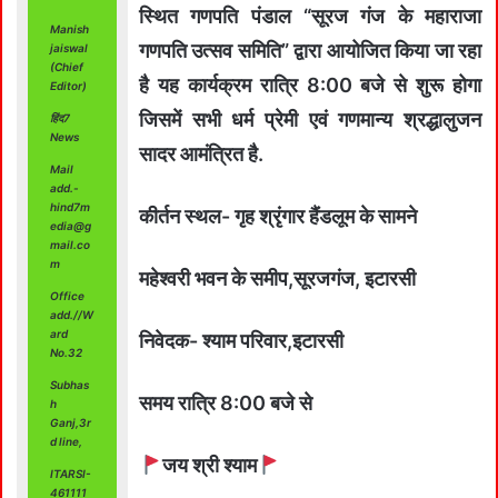
स्थित गणपति पंडाल “सूरज गंज के महाराजा
Manish
गणपति उत्सव समिति” द्वारा आयोजित किया जा रहा
jaiswal
(Chief
है यह कार्यक्रम रात्रि 8:00 बजे से शुरू होगा
Editor)
जिसमें सभी धर्म प्रेमी एवं गणमान्य श्रद्धालुजन
हिंद7
News
सादर आमंत्रित है.
Mail
add.-
hind7m
कीर्तन स्थल- गृह श्रृंगार हैंडलूम के सामने
edia@g
mail.co
m
महेश्वरी भवन के समीप,सूरजगंज, इटारसी
Office
add.//W
ard
निवेदक- श्याम परिवार,इटारसी
No.32
Subhas
समय रात्रि 8:00 बजे से
h
Ganj,3r
d line,
जय श्री श्याम
ITARSI-
461111