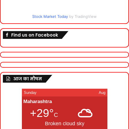
Stock Market Today
by TradingView
Find us on Facebook
आज का मौषम
Sunday
Aug
Maharashtra
+29°
C
Broken cloud sky