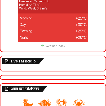
Pressure: 753 mm Hg
Humidity: 71 %
Wind: West, 3.9 m/s
Morning
+25°C
Day
+30°C
Evening
+29°C
Night
+26°C
Weather Today
Live FM Radio
आज का राशिफल