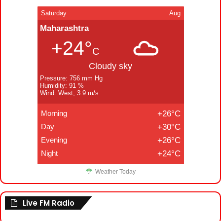
Saturday
Aug
Maharashtra
+24°
C
Cloudy sky
Pressure: 756 mm Hg
Humidity: 91 %
Wind: West, 3.9 m/s
Morning
+26°C
Day
+30°C
Evening
+26°C
Night
+24°C
Weather Today
Live FM Radio