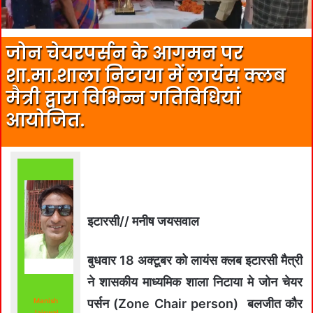
जोन चेयरपर्सन के आगमन पर
शा.मा.शाला निटाया में लायंस क्लब
मैत्री द्वारा विभिन्न गतिविधियां
आयोजित.
इटारसी// मनीष जयसवाल
बुधवार 18 अक्टूबर को लायंस क्लब इटारसी मैत्री
ने शासकीय माध्यमिक शाला निटाया मे जोन चेयर
Manish
पर्सन (Zone Chair person) बलजीत कौर
Jaiswal