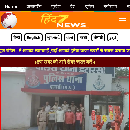
Home
ताज़ातरीन
प्रदेश
देश
दुनिया
मनोरंजन
स्
M
हिन्दी
English
ગુજરાતી
বাংলা
मराठी
ਪੰਜਾਬੀ
اردو
र्टल - मे आपका स्वागत हैं ,यहाँ आपको हमेशा ताजा खबरों से रूबरू कराया जाएगा
♦इस खबर को आगे शेयर जरूर करें ♦