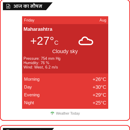
आज का मौषम
Friday
Aug
Maharashtra
+27°
C
Cloudy sky
Pressure: 754 mm Hg
Humidity: 76 %
Wind: West, 6.2 m/s
Morning
+26°C
Day
+30°C
Evening
+29°C
Night
+25°C
Weather Today