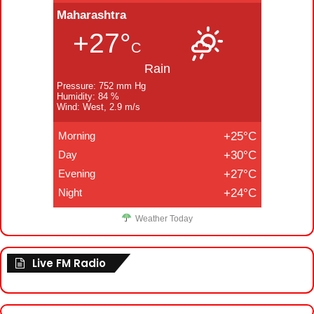
Maharashtra
+27°
C
Rain
Pressure: 752 mm Hg
Humidity: 84 %
Wind: West, 2.9 m/s
Morning
+25°C
Day
+30°C
Evening
+27°C
Night
+24°C
Weather Today
Live FM Radio