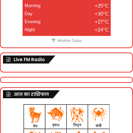
Morning
+25°C
Day
+30°C
Evening
+27°C
Night
+24°C
Weather Today
Live FM Radio
आज का राशिफल