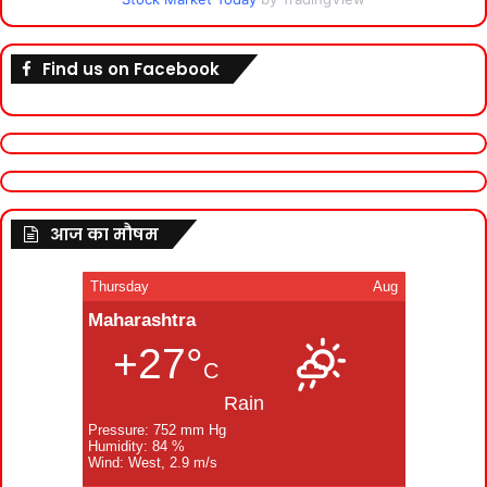
Find us on Facebook
आज का मौषम
Thursday
Aug
Maharashtra
+27°
C
Rain
Pressure: 752 mm Hg
Humidity: 84 %
Wind: West, 2.9 m/s