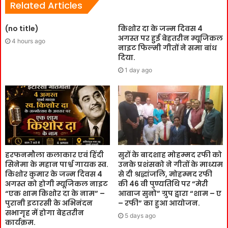
Related Articles
(no title)
किशोर दा के जन्म दिवस 4
अगस्त पर हुई बेहतरीन म्यूजिकल
4 hours ago
नाइट फिल्मी गीतों ने समा बांध
दिया.
1 day ago
हरफनमौला कलाकार एवं हिंदी
सुरों के बादशाह मोहम्मद रफी को
सिनेमा के महान पार्श्व गायक स्व.
उनके प्रशंसको ने गीतों के माध्यम
किशोर कुमार के जन्म दिवस 4
से दी श्रद्धांजलि, मोहम्मद रफी
अगस्त को होगी म्यूजिकल नाइट
की 46 वी पुण्यतिथि पर “मेरी
“एक शाम किशोर दा के नाम” –
आवाज सुनो” ग्रुप द्वारा “शाम – ए
पुरानी इटारसी के अभिनंदन
– रफी” का हुआ आयोजन.
सभागृह में होगा बेहतरीन
5 days ago
कार्यक्रम.