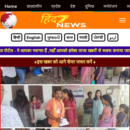
Home
ताज़ातरीन
प्रदेश
देश
दुनिया
मनोरंजन
स्
M
हिन्दी
English
ગુજરાતી
বাংলা
मराठी
ਪੰਜਾਬੀ
اردو
टल - मे आपका स्वागत हैं ,यहाँ आपको हमेशा ताजा खबरों से रूबरू कराया जाएगा , 
♦इस खबर को आगे शेयर जरूर करें ♦