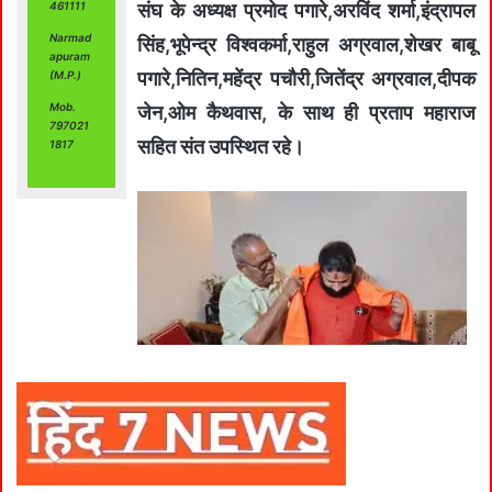
461111
संघ के अध्यक्ष प्रमोद पगारे,अरविंद शर्मा,इंद्रापल
Narmad
सिंह,भूपेन्द्र विश्वकर्मा,राहुल अग्रवाल,शेखर बाबू
apuram
पगारे,नितिन,महेंद्र पचौरी,जितेंद्र अग्रवाल,दीपक
(M.P.)
Mob.
जेन,ओम कैथवास, के साथ ही प्रताप महाराज
797021
सहित संत उपस्थित रहे।
1817