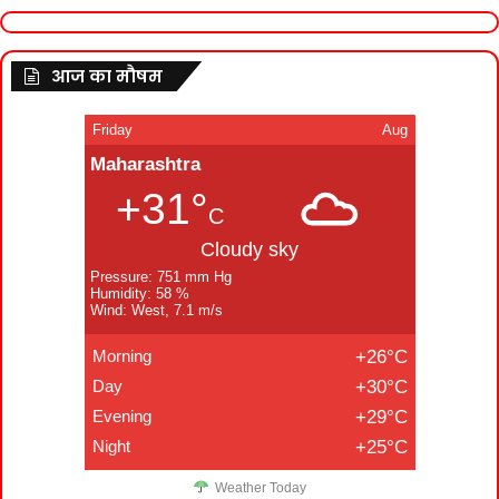
आज का मौषम
Friday
Aug
Maharashtra
+31°
C
Cloudy sky
Pressure: 751 mm Hg
Humidity: 58 %
Wind: West, 7.1 m/s
Morning
+26°C
Day
+30°C
Evening
+29°C
Night
+25°C
Weather Today