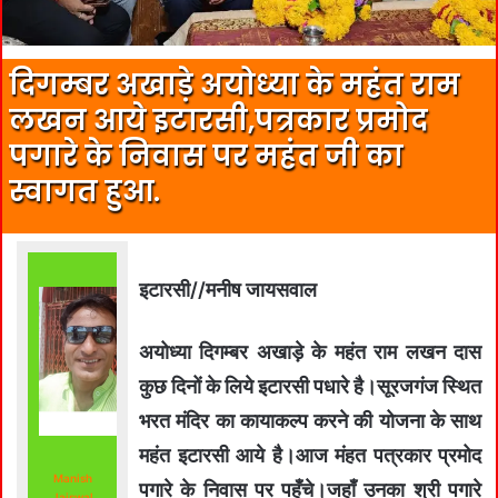
दिगम्बर अखाड़े अयोध्या के महंत राम
लखन आये इटारसी,पत्रकार प्रमोद
पगारे के निवास पर महंत जी का
स्वागत हुआ.
इटारसी//मनीष जायसवाल
अयोध्या दिगम्बर अखाड़े के महंत राम लखन दास
कुछ दिनों के लिये इटारसी पधारे है।सूरजगंज स्थित
भरत मंदिर का कायाकल्प करने की योजना के साथ
महंत इटारसी आये है।आज मंहत पत्रकार प्रमोद
Manish
पगारे के निवास पर पहुँचे।जहाँ उनका श्री पगारे
Jaiswal