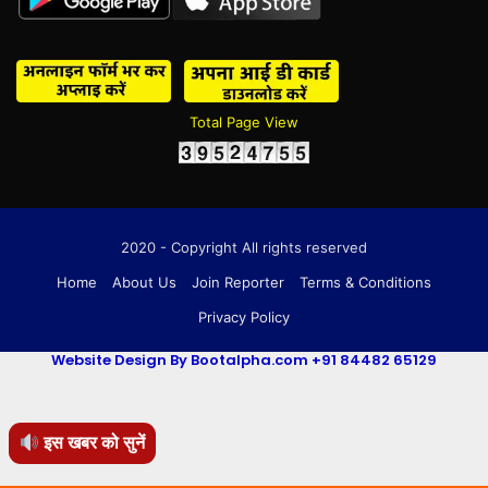
Total Page View
2020 - Copyright All rights reserved
Home
About Us
Join Reporter
Terms & Conditions
Privacy Policy
Website Design By Bootalpha.com +91 84482 65129
इस खबर को सुनें