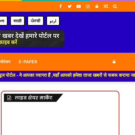
Facebook
Twitter
YouTube
Instagram
Log
Random
Search
In
Article
for
াংলা
मराठी
ਪੰਜਾਬੀ
اردو
Log
नोरंजन
E-PAPER
े आपका स्वागत हैं ,यहाँ आपको हमेशा ताजा खबरों से रूबरू कराया जाएगा , खबर ओर
In
लाइव शेयर मार्केट