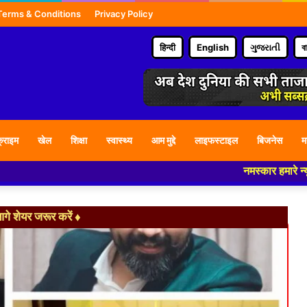
Terms & Conditions
Privacy Policy
हिन्दी
English
ગુજરાતી
ব
्राइम
खेल
शिक्षा
स्वास्थ्य
आम मुद्दे
लाइफस्टाइल
बिजनेस
म
नमस्कार हमारे न्यूज पोर्टल - म
े शेयर जरूर करें ♦