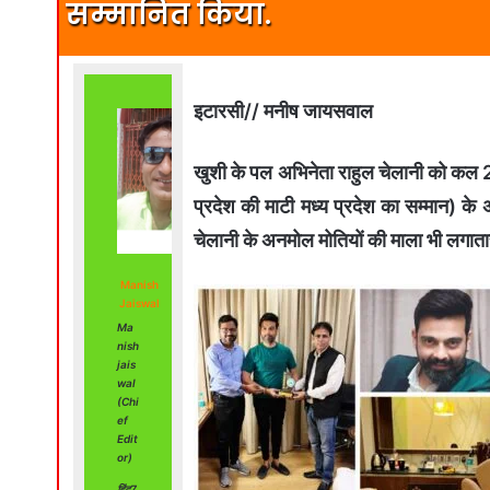
सम्मानित किया.
इटारसी// मनीष जायसवाल
खुशी के पल अभिनेता राहुल चेलानी को कल 27 म
प्रदेश की माटी मध्य प्रदेश का सम्मान) के 
चेलानी के अनमोल मोतियों की माला भी लगातार
Manish
Jaiswal
Ma
nish
jais
wal
(Chi
ef
Edit
or)
हिंद7