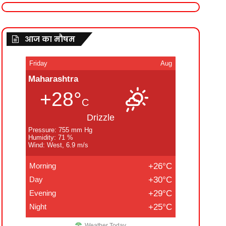
आज का मौषम
Friday
Aug
Maharashtra
+28°
C
Drizzle
Pressure: 755 mm Hg
Humidity: 71 %
Wind: West, 6.9 m/s
Morning
+26°C
Day
+30°C
Evening
+29°C
Night
+25°C
Weather Today