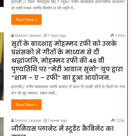
इटारसी // जिला नर्मदापुरम हिंद 7 न्यूज़// मनीष जायसवाल हरफनमौला कलाकार
एवं पार्श्व गायक स्वर्गीय किशोर दा की स्मृति में…
Read More »
Manish Jaiswal
7 days ago
1,434
सुरों के बादशाह मोहम्मद रफी को उनके
प्रशंसको ने गीतों के माध्यम से दी
श्रद्धांजलि, मोहम्मद रफी की 46 वी
पुण्यतिथि पर “मेरी आवाज सुनो” ग्रुप द्वारा
“शाम – ए – रफी” का हुआ आयोजन.
इटारसी// मनीष जायसवाल अपनी आवाज से आज भी लाखों लोगों के दिलों पर राज
कर रहे सुर सम्राट महान पार्श्व…
Read More »
Manish Jaiswal
1 week ago
1,254
जीनियस प्लानेट में स्टूडेंट कैबिनेट का