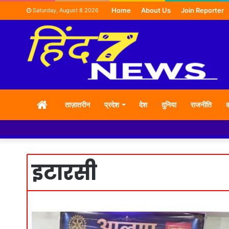
Home
About Us
Join Reporter
Saturday, August 8 2026
HOME
ताज़ातरीन
प्रदेश
देश
दुनिया
राजनीति
क
इटारसी