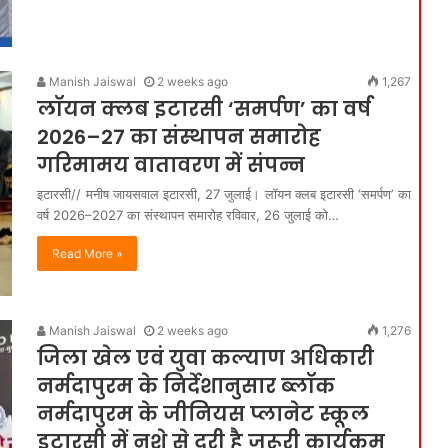
Manish Jaiswal
2 weeks ago
1,267
लॉयन क्लब इटारसी ‘समर्पण’ का वर्ष
2026–27 का संस्थापन समारोह
गरिमामय वातावरण में संपन्न
इटारसी// मनीष जायसवाल इटारसी, 27 जुलाई। लॉयन क्लब इटारसी ‘समर्पण’ का
वर्ष 2026–2027 का संस्थापन समारोह रविवार, 26 जुलाई को…
Read More »
Manish Jaiswal
2 weeks ago
1,276
जिला खेल एवं युवा कल्याण अधिकारी
नर्मदापुरम के निर्देशानुसार ब्लॉक
नर्मदापुरम के जीनियस प्लानेट स्कूल
इटारसी में नशे से दूरी है जरूरी कार्यक्रम