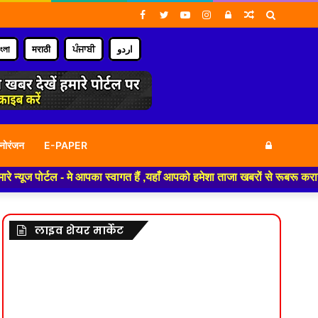
Facebook
Twitter
YouTube
Instagram
Log
Random
Search
In
Article
for
াংলা
मराठी
ਪੰਜਾਬੀ
اردو
Log
नोरंजन
E-PAPER
 मे आपका स्वागत हैं ,यहाँ आपको हमेशा ताजा खबरों से रूबरू कराया जाएगा , खबर 
In
लाइव शेयर मार्केट