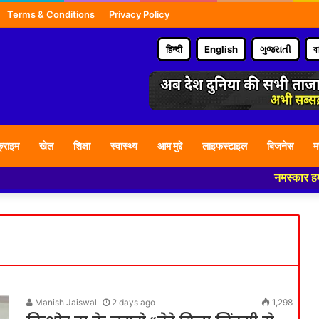
Terms & Conditions
Privacy Policy
हिन्दी
English
ગુજરાતી
ব
्राइम
खेल
शिक्षा
स्वास्थ्य
आम मुद्दे
लाइफस्टाइल
बिजनेस
म
नमस्कार हमारे न्यूज पोर्टल -
Manish Jaiswal
2 days ago
1,298