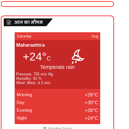
आज का मौषम
Saturday
Aug
Maharashtra
+24°
C
Temperate rain
Pressure: 755 mm Hg
Humidity: 91 %
Wind: West, 4.3 m/s
Morning
+26°C
Day
+30°C
Evening
+26°C
Night
+24°C
Weather Today