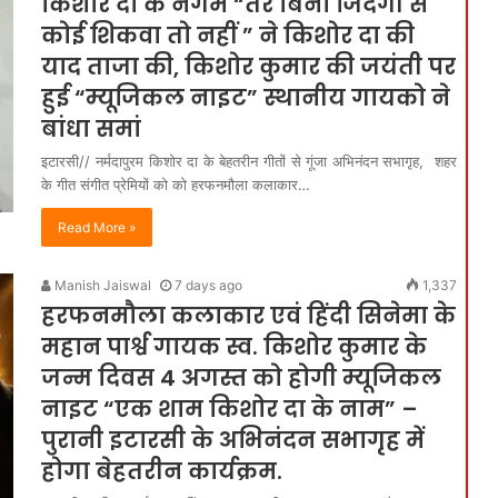
किशोर दा के नगमे “तेरे बिना जिंदगी से
कोई शिकवा तो नहीं ” ने किशोर दा की
याद ताजा की, किशोर कुमार की जयंती पर
हुई “म्यूजिकल नाइट” स्थानीय गायको ने
बांधा समां
इटारसी// नर्मदापुरम किशोर दा के बेहतरीन गीतों से गूंजा अभिनंदन सभागृह, शहर
के गीत संगीत प्रेमियों को को हरफनमौला कलाकार…
Read More »
Manish Jaiswal
7 days ago
1,337
हरफनमौला कलाकार एवं हिंदी सिनेमा के
महान पार्श्व गायक स्व. किशोर कुमार के
जन्म दिवस 4 अगस्त को होगी म्यूजिकल
नाइट “एक शाम किशोर दा के नाम” –
पुरानी इटारसी के अभिनंदन सभागृह में
होगा बेहतरीन कार्यक्रम.