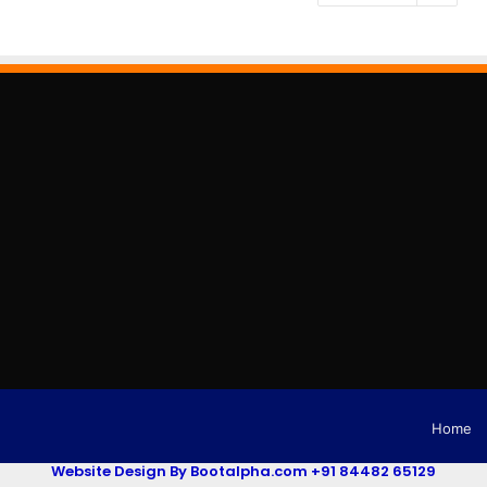
Home
Website Design By Bootalpha.com +91 84482 65129